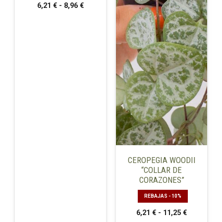
Rango
6,21
€
-
8,96
€
opciones
opciones
de
se
se
precios:
pueden
pueden
desde
elegir
elegir
6,21 €
en
hasta
en
8,96 €
la
la
página
página
de
de
producto
producto
CEROPEGIA WOODII
“COLLAR DE
CORAZONES”
REBAJAS - 10%
Rango
6,21
€
-
11,25
€