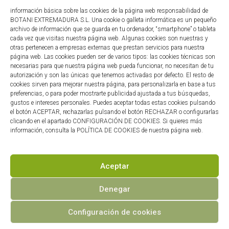
información básica sobre las cookies de la página web responsabilidad de
Términos y condiciones
BOTANI EXTREMADURA S.L. Una cookie o galleta informática es un pequeño
archivo de información que se guarda en tu ordenador, “smartphone” o tableta
Compromiso con la protección de datos personales
cada vez que visitas nuestra página web. Algunas cookies son nuestras y
otras pertenecen a empresas externas que prestan servicios para nuestra
página web. Las cookies pueden ser de varios tipos: las cookies técnicas son
necesarias para que nuestra página web pueda funcionar, no necesitan de tu
autorización y son las únicas que tenemos activadas por defecto. El resto de
© 2026 Cactus Colección • Desarrollado por
Synapse
cookies sirven para mejorar nuestra página, para personalizarla en base a tus
preferencias, o para poder mostrarte publicidad ajustada a tus búsquedas,
gustos e intereses personales. Puedes aceptar todas estas cookies pulsando
el botón ACEPTAR, rechazarlas pulsando el botón RECHAZAR o configurarlas
clicando en el apartado CONFIGURACIÓN DE COOKIES. Si quieres más
información, consulta la POLÍTICA DE COOKIES de nuestra página web.
Financiado por la Unión Europea - NextGenerationEU
Aceptar
Denegar
Configuración de cookies
El
El
Euphorbia tithymaloides
7,50
€
6,75
€