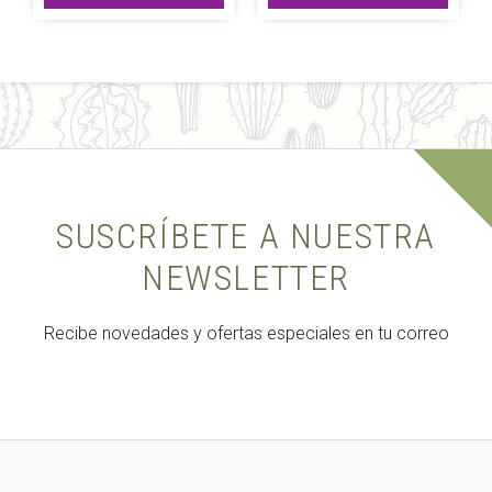
era:
es:
59,00 €.
53,10 €.
39,95 €.
35,96 €.
SUSCRÍBETE A NUESTRA
NEWSLETTER
Recibe novedades y ofertas especiales en tu correo