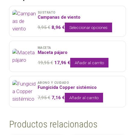
SUSTRATO
Campanas de viento
El
El
9,95
€
8,96
€
Seleccionar opciones
precio
precio
original
actual
era:
es:
MACETA
Maceta pájaro
9,95 €.
8,96 €.
El
El
19,95
€
17,96
€
Añadir al carrito
precio
precio
original
actual
era:
es:
ABONO Y CUIDADO
Fungicida Copper sistémico
19,95 €.
17,96 €.
El
El
7,95
€
7,16
€
Añadir al carrito
precio
precio
original
actual
era:
es:
Productos relacionados
7,95 €.
7,16 €.