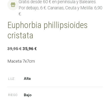
Gratis desde 60 € en península y Baleares.
Por debajo, 6 €. Canarias, Ceuta y Melilla: 6,90
€.
Euphorbia phillipsioides
cristata
El
El
39,95
€
35,96
€
precio
precio
original
actual
Maceta 7x7cm
era:
es:
39,95 €.
35,96 €.
Alta
LUZ
Bajo
RIEGO