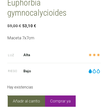
Euphorbia
gymnocalycioides
El
El
59,00
€
53,10
€
precio
precio
original
actual
Maceta 7x7cm
era:
es:
59,00 €.
53,10 €.
Alta
LUZ
Bajo
RIEGO
Hay existencias
Euphorbia
Añadir al carrito
Comprar ya
gymnocalycioides