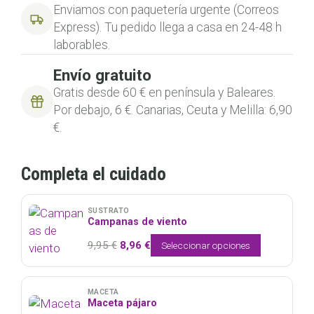
Enviamos con paquetería urgente (Correos
Express). Tu pedido llega a casa en 24-48 h
laborables.
Envío gratuito
Gratis desde 60 € en península y Baleares.
Por debajo, 6 €. Canarias, Ceuta y Melilla: 6,90
€.
Completa el cuidado
SUSTRATO
Campanas de viento
El
El
9,95
€
8,96
€
Seleccionar opciones
precio
precio
original
actual
era:
es:
MACETA
Maceta pájaro
9,95 €.
8,96 €.