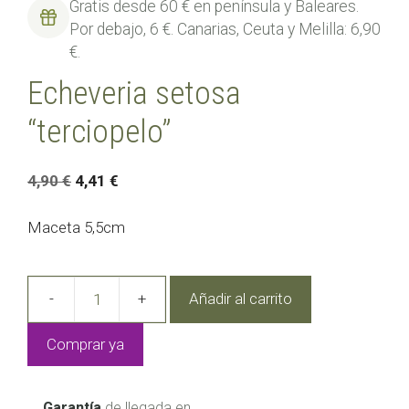
Gratis desde 60 € en península y Baleares.
Por debajo, 6 €. Canarias, Ceuta y Melilla: 6,90
€.
Echeveria setosa
“terciopelo”
El
El
4,90
€
4,41
€
precio
precio
original
actual
Maceta 5,5cm
era:
es:
4,90 €.
4,41 €.
Añadir al carrito
Echeveria
setosa
Comprar ya
“terciopelo”
cantidad
Garantía
de llegada en