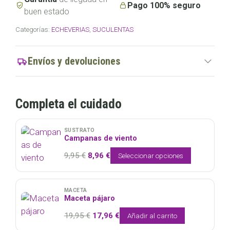
Pago 100% seguro
buen estado
Categorías:
ECHEVERIAS
,
SUCULENTAS
Envíos y devoluciones
Completa el cuidado
SUSTRATO
Campanas de viento
El
El
9,95
€
8,96
€
Seleccionar opciones
precio
precio
original
actual
era:
es:
MACETA
Maceta pájaro
9,95 €.
8,96 €.
El
El
19,95
€
17,96
€
Añadir al carrito
precio
precio