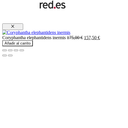
Cerrar
El
El
Coryphantha elephantidens inermis
175,00
€
157,50
€
precio
precio
Añadir al carrito
original
actual
era:
es:
175,00 €.
157,50 €.