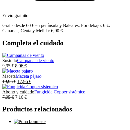
Envío gratuito
Gratis desde 60 € en península y Baleares. Por debajo, 6 €.
Canarias, Ceuta y Melilla: 6,90 €.
Completa el cuidado
Sustrato
Campanas de viento
El
El
9,95
€
8,96
€
Seleccionar opciones
precio
precio
original
actual
Maceta
Maceta pájaro
era:
El
es:
El
19,95
€
17,96
€
Añadir al carrito
9,95 €.
precio
8,96 €.
precio
original
actual
Abono y cuidado
Fungicida Copper sistémico
El
era:
El
es:
7,95
€
7,16
€
Añadir al carrito
precio
19,95 €.
precio
17,96 €.
original
actual
Productos relacionados
era:
es:
7,95 €.
7,16 €.