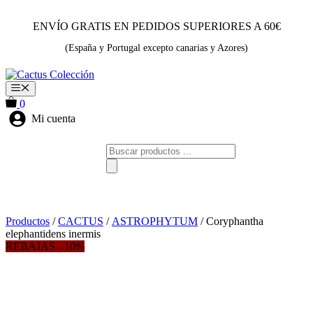
Saltar
al
ENVÍO GRATIS EN PEDIDOS SUPERIORES A 60€
contenido
(España y Portugal excepto canarias y Azores)
Menú
0
Mi cuenta
Búsqueda
de
productos
Productos
/
CACTUS
/
ASTROPHYTUM
/ Coryphantha
elephantidens inermis
REBAJAS - 10%