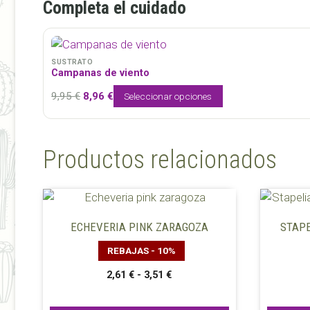
Completa el cuidado
SUSTRATO
Campanas de viento
El
El
9,95
€
8,96
€
Seleccionar opciones
precio
precio
original
actual
era:
es:
Productos relacionados
9,95 €.
8,96 €.
Este
Este
producto
product
ECHEVERIA PINK ZARAGOZA
STAPE
tiene
tiene
REBAJAS - 10%
múltiples
múltiple
variantes.
variante
Rango
2,61
€
-
3,51
€
de
Las
Las
precios:
opciones
opcione