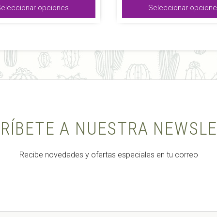
precios:
d
eleccionar opciones
Seleccionar opcion
se
desde
3,
pueden
4,41 €
ha
elegir
hasta
11
13,50 €
en
la
página
de
o
producto
RÍBETE A NUESTRA NEWSL
Recibe novedades y ofertas especiales en tu correo