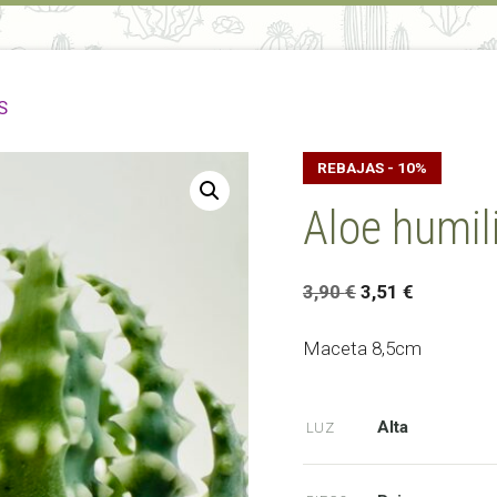
S
REBAJAS - 10%
Aloe humil
El
El
3,90
€
3,51
€
precio
precio
original
actual
Maceta 8,5cm
era:
es:
3,90 €.
3,51 €.
Alta
LUZ