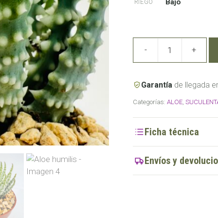
Bajo
RIEGO
-
+
Aloe
humilis
cantidad
Garantía
de llegada e
Categorías:
ALOE
,
SUCULENT
Ficha técnica
Envíos y devoluci