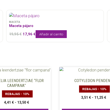
MACETA
Maceta pájaro
El
El
19,95
€
17,96
€
Añadir al carrito
precio
precio
original
actual
era:
es:
19,95 €.
17,96 €.
Este
o
producto
LIA LEENDERTZIAE “FLOR
COTYLEDON PENDE
tiene
CAMPANA”
REBAJAS - 10%
s
múltiples
REBAJAS - 10%
s.
variantes.
R
3,51
€
-
11,25
€
Rango
4,41
€
-
13,50
€
d
Las
de
pr
s
opciones