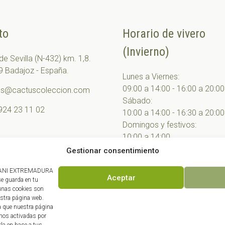
to
Horario de vivero
(Invierno)
 de Sevilla (N-432) km. 1,8.
 Badajoz - España.
Lunes a Viernes:
09:00 a 14:00 - 16:00 a 20:00
us@cactuscoleccion.com
Sábado:
924 23 11 02
10:00 a 14:00 - 16:30 a 20:00
Domingos y festivos:
10:00 a 14:00
Gestionar consentimiento
 BOTANI EXTREMADURA
Aceptar
se guarda en tu
gunas cookies son
© 2026 Cactus Colección • Desarrollado por
Synapse
estra página web.
ra que nuestra página
emos activadas por