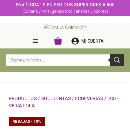
Saltar
ENVÍO GRATIS EN PEDIDOS SUPERIORES A 60€
al
(España y Portugal excepto canarias y Azores)
contenido
MENÚ
MI CUENTA
Búsqueda
de
productos
PRODUCTOS
/
SUCULENTAS
/
ECHEVERIAS
/ ECHE
VERIA LOLA
REBAJAS - 10%