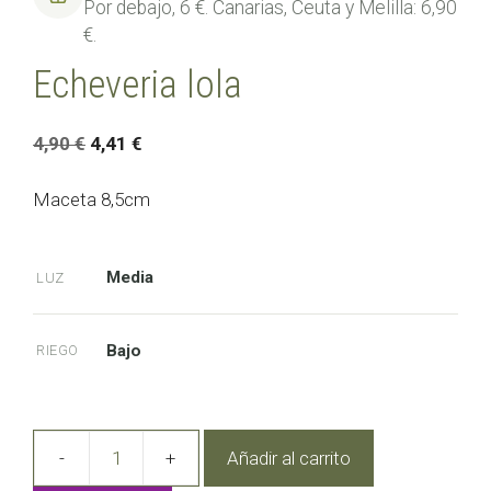
Por debajo, 6 €. Canarias, Ceuta y Melilla: 6,90
€.
Echeveria lola
El
El
4,90
€
4,41
€
precio
precio
original
actual
Maceta 8,5cm
era:
es:
4,90 €.
4,41 €.
Media
LUZ
Bajo
RIEGO
Añadir al carrito
Echeveria