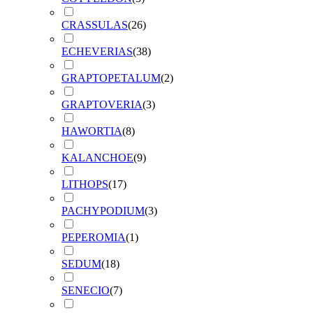
CRASSULAS
(
26
)
ECHEVERIAS
(
38
)
GRAPTOPETALUM
(
2
)
GRAPTOVERIA
(
3
)
HAWORTIA
(
8
)
KALANCHOE
(
9
)
LITHOPS
(
17
)
PACHYPODIUM
(
3
)
PEPEROMIA
(
1
)
SEDUM
(
18
)
SENECIO
(
7
)