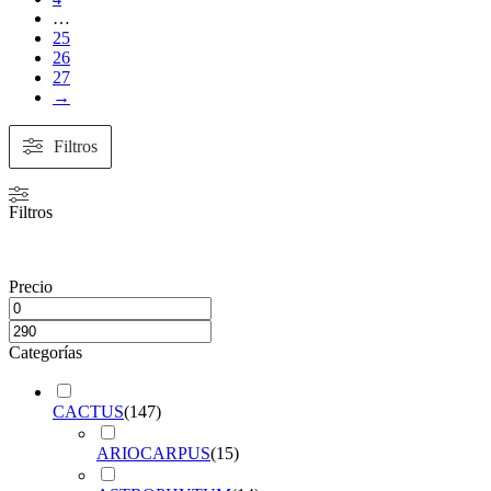
…
25
26
27
→
Filtros
Filtros
Precio
Categorías
CACTUS
(
147
)
ARIOCARPUS
(
15
)