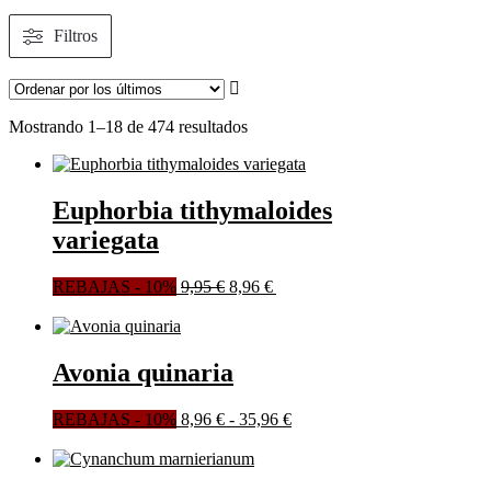
Filtros
Ordenado
Mostrando 1–18 de 474 resultados
por
los
últimos
Euphorbia tithymaloides
variegata
El
El
REBAJAS - 10%
9,95
€
8,96
€
Añadir al
precio
precio
carrito
original
actual
era:
es:
9,95 €.
8,96 €.
Avonia quinaria
Rango
REBAJAS - 10%
8,96
€
-
35,96
€
Este
de
Seleccionar opciones
producto
precios:
tiene
desde