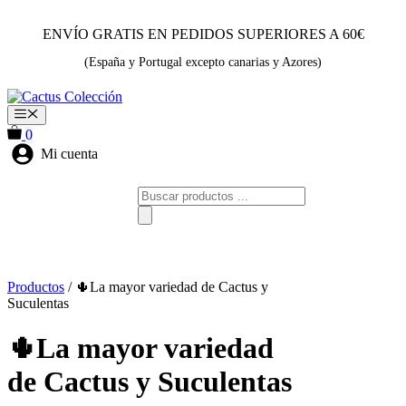
Saltar
al
ENVÍO GRATIS EN PEDIDOS SUPERIORES A 60€
contenido
(España y Portugal excepto canarias y Azores)
Menú
0
Mi cuenta
Búsqueda
de
productos
Productos
/ 🌵La mayor variedad de Cactus y
Suculentas
🌵La mayor variedad
de Cactus y Suculentas