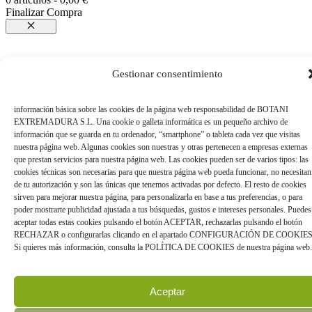
Finalizar Compra
Cerrar
Gestionar consentimiento
información básica sobre las cookies de la página web responsabilidad de BOTANI
EXTREMADURA S.L. Una cookie o galleta informática es un pequeño archivo de
información que se guarda en tu ordenador, “smartphone” o tableta cada vez que visitas
nuestra página web. Algunas cookies son nuestras y otras pertenecen a empresas externas
que prestan servicios para nuestra página web. Las cookies pueden ser de varios tipos: las
cookies técnicas son necesarias para que nuestra página web pueda funcionar, no necesitan
de tu autorización y son las únicas que tenemos activadas por defecto. El resto de cookies
sirven para mejorar nuestra página, para personalizarla en base a tus preferencias, o para
poder mostrarte publicidad ajustada a tus búsquedas, gustos e intereses personales. Puedes
aceptar todas estas cookies pulsando el botón ACEPTAR, rechazarlas pulsando el botón
RECHAZAR o configurarlas clicando en el apartado CONFIGURACIÓN DE COOKIES
Si quieres más información, consulta la POLÍTICA DE COOKIES de nuestra página web.
Aceptar