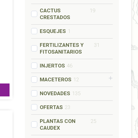
s:
CACTUS
19
CRESTADOS
ESQUEJES
1
FERTILIZANTES Y
31
FITOSANITARIOS
INJERTOS
46
MACETEROS
12
NOVEDADES
135
OFERTAS
23
PLANTAS CON
25
CAUDEX