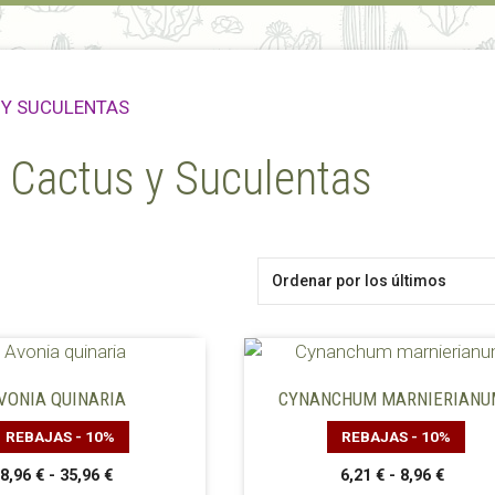
 Y SUCULENTAS
 Cactus y Suculentas
Este
producto
VONIA QUINARIA
CYNANCHUM MARNIERIANU
tiene
REBAJAS - 10%
REBAJAS - 10%
múltiples
variantes.
Rango
Rango
8,96
€
-
35,96
€
6,21
€
-
8,96
€