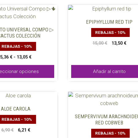
EPIPHYLLUM RED TIP
TO UNIVERSAL COMPO ▷
REBAJAS - 10%
CACTUS COLECCIÓN
El
El
15,00
€
13,50
€
REBAJAS - 10%
precio
preci
original
actua
Rango
5,36
€
-
13,05
€
era:
es:
de
15,00 €.
13,50 
precios:
eccionar opciones
Añadir al carrito
desde
5,36 €
hasta
13,05 €
ALOE CAROLA
SEMPERVIVUM ARACHNOID
REBAJAS - 10%
RED COBWEB
El
El
6,90
€
6,21
€
REBAJAS - 10%
precio
precio