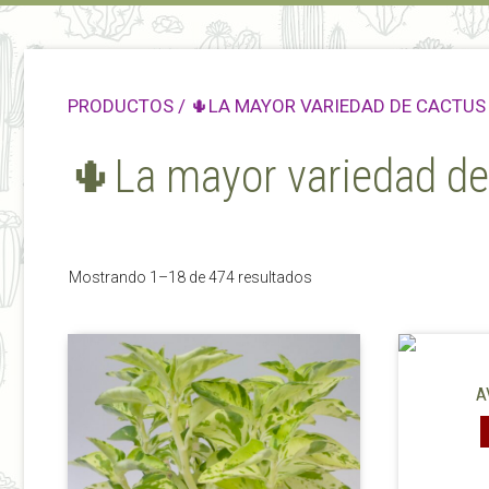
PRODUCTOS
/ 🌵LA MAYOR VARIEDAD DE CACTUS
🌵La mayor variedad de
Ordenado
Mostrando 1–18 de 474 resultados
por
los
últimos
Este
producto
A
tiene
múltiples
variantes.