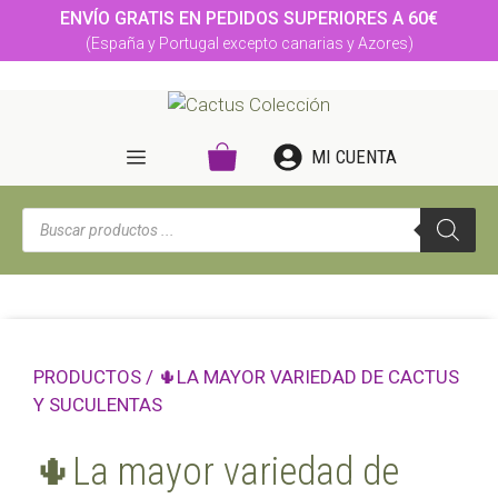
Saltar
ENVÍO GRATIS EN PEDIDOS SUPERIORES A 60€
al
(España y Portugal excepto canarias y Azores)
contenido
MENÚ
MI CUENTA
Búsqueda
de
productos
PRODUCTOS
/ 🌵LA MAYOR VARIEDAD DE CACTUS
Y SUCULENTAS
🌵La mayor variedad de