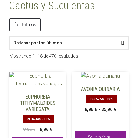
Cactus y Suculentas
Filtros
Ordenado
Mostrando 1–18 de 470 resultados
por
los
últimos
Este
producto
AVONIA QUINARIA
tiene
EUPHORBIA
REBAJAS - 10%
múltiples
TITHYMALOIDES
VARIEGATA
variantes.
Rango
8,96
€
-
35,96
€
de
Las
REBAJAS - 10%
precios:
opciones
desde
El
El
9,95
€
8,96
€
se
8,96 €
precio
precio
Seleccionar