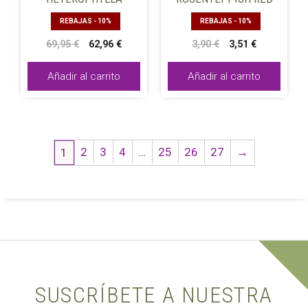
REBAJAS - 10%
REBAJAS - 10%
El
El
El
El
69,95
€
62,96
€
3,90
€
3,51
€
precio
precio
precio
precio
original
actual
original
actual
Añadir al carrito
Añadir al carrito
era:
es:
era:
es:
69,95 €.
62,96 €.
3,90 €.
3,51 €.
2
3
4
…
25
26
27
→
1
SUSCRÍBETE A NUESTRA