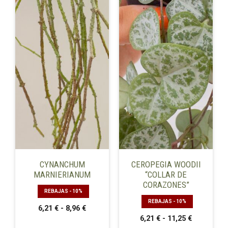
opciones
opciones
se
se
pueden
pueden
elegir
elegir
en
en
la
la
página
página
de
de
producto
producto
CYNANCHUM
CEROPEGIA WOODII
MARNIERIANUM
“COLLAR DE
CORAZONES”
REBAJAS - 10%
REBAJAS - 10%
Rango
6,21
€
-
8,96
€
Rango
de
6,21
€
-
11,25
€