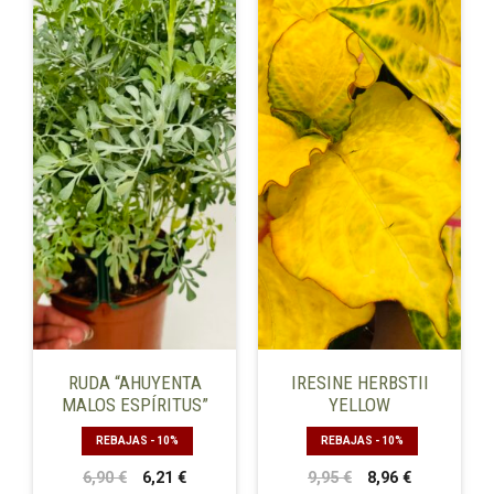
RUDA “AHUYENTA
IRESINE HERBSTII
MALOS ESPÍRITUS”
YELLOW
REBAJAS - 10%
REBAJAS - 10%
El
El
El
El
6,90
€
6,21
€
9,95
€
8,96
€